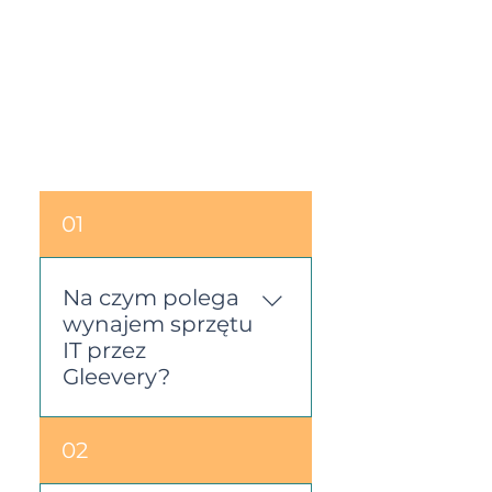
01
Na czym polega
wynajem sprzętu
IT przez
Gleevery?
Dzięki Gleevery firmy
02
mogą wynajmować
sprzęt IT zamiast go