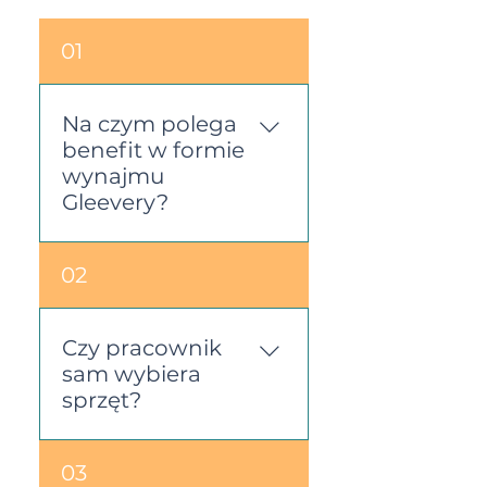
01
Na czym polega
benefit w formie
wynajmu
Gleevery?
Benefit w formie
02
wynajmu Gleevery to
możliwość udostępnienia
pracownikom różnego
Czy pracownik
rodzaju sprzętów (np.
sam wybiera
laptopów, hulajnóg
sprzęt?
elektrycznych, kamer
sportowych) w modelu
Tak – pracownik
03
wynajmu. Pracownicy
samodzielnie wybiera