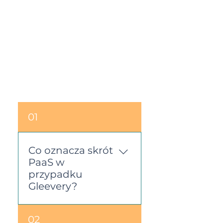
01
Co oznacza skrót
PaaS w
przypadku
Gleevery?
W Gleevery PaaS to
02