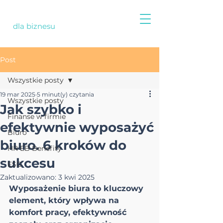
dla biznesu
Post
Wszystkie posty
19 mar 2025
5 minut(y) czytania
Wszystkie posty
Jak szybko i
Finanse w firmie
efektywnie wyposażyć
Biuro
biuro. 6 kroków do
HR EB Benefity
sukcesu
ESG
Zaktualizowano:
3 kwi 2025
Wyposażenie biura to kluczowy 
element, który wpływa na 
komfort pracy, efektywność 