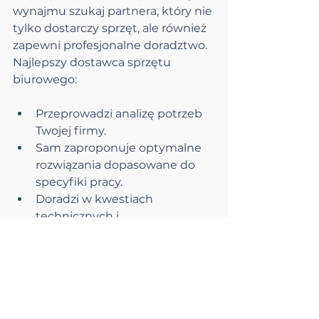
wynajmu szukaj partnera, który nie 
tylko dostarczy sprzęt, ale również 
zapewni profesjonalne doradztwo. 
Najlepszy dostawca sprzętu 
biurowego:
Przeprowadzi analizę potrzeb 
Twojej firmy.
Sam zaproponuje optymalne 
rozwiązania dopasowane do 
specyfiki pracy.
Doradzi w kwestiach 
technicznych i 
ergonomicznych.
Zapewni kompleksową 
obsługę od dostawy po serwis.
Oferuje warunki umowy 
dopasowane do Twojej sytuacji.