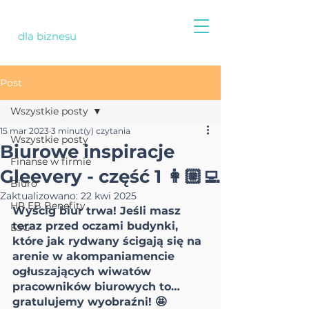
dla biznesu
Post
Wszystkie posty
15 mar 2023
3 minut(y) czytania
Wszystkie posty
Biurowe inspiracje
Finanse w firmie
Gleevery - część 1 👩🏼‍💻
Biuro
Zaktualizowano:
22 kwi 2025
HR EB Benefity
Wyścig biur trwa! Jeśli masz 
teraz przed oczami budynki, 
ESG
które jak rydwany ścigają się na 
arenie w akompaniamencie 
ogłuszających wiwatów 
pracowników biurowych to… 
gratulujemy wyobraźni! 🤩